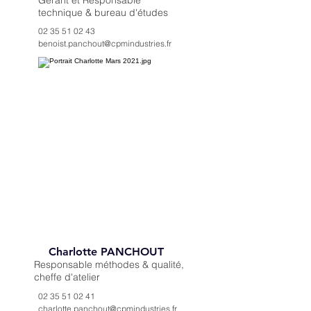
Gérant et Responsable
technique & bureau d'études
02 35 51 02 43
benoist.panchout@cpmindustries.fr
Charlotte PANCHOUT
Responsable méthodes & qualité,
cheffe d'atelier
02 35 51 02 41
charlotte.panchout@cpmindustries.fr