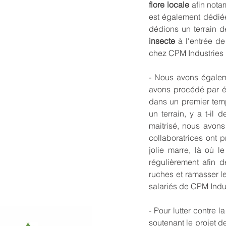
flore locale
afin notam
est également dédié
dédions un terrain 
insecte
à l'entrée de
chez CPM Industries n
- Nous avons égale
avons procédé par ét
dans un premier tem
un terrain, y a t-il 
maitrisé, nous avons
collaboratrices ont p
jolie marre, là où l
régulièrement afin 
ruches et ramasser l
salariés de CPM Indus
- Pour lutter contre l
soutenant le projet 