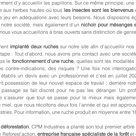
ment d'y accueillir les papillons. Sur ce même principe, une p
e aux herbes hautes où tous
les insectes sont les bienvenus
e
de jeu en adéquations avec leurs besoins. Nous disposons 
 notre société, mais également d'un
nichoir pour mésanges e
ous vous accueillons à bras ouverts sans distinction de genre
ment
implanté deux ruches
sur notre site afin d'accueillir nos
ape : Tout d'abord, nous avons pris contact avec une socié
ps le
fonctionnement d'une ruche
, quelles sont les modalités
des contre-indications, des risques ? Une fois nos interrogati
 établis un devis avec un professionnel et c'est en juillet 2
rit possession de leur nouvel espace de travail ; derrière not
e passage se fait discret pour ne pas les déranger. Un pro
de s'assurer que tout se passe pour le mieux mais égalemen
e miel, que nous récoltons deux fois l'année et qui est appro
tries. Pour information, une ruche produit en moyenne entre 18
a
déforestation
, CPM Industries a planté son tout premier arbre 
de
Reforest'action
,
entreprise française spécialiste de la forêt
et 