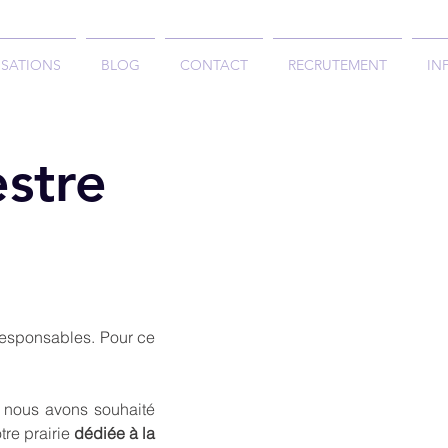
ISATIONS
BLOG
CONTACT
RECRUTEMENT
IN
estre
responsables. Pour ce
l nous avons souhaité
tre prairie
dédiée à la