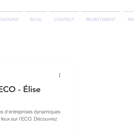
ISATIONS
BLOG
CONTACT
RECRUTEMENT
IN
'ECO - Élise
es d'entreprises dynamiques
s feux sur l'ECO. Découvrez