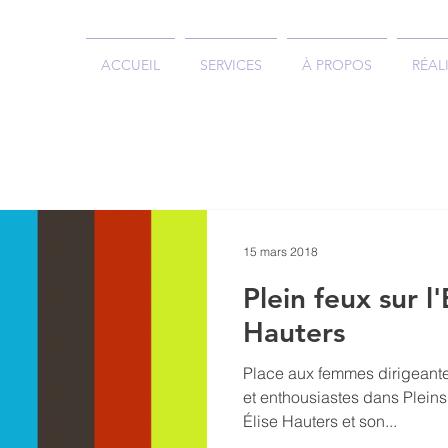
ACCUEIL
SERVICES
À PROPOS
RÉAL
15 mars 2018
Plein feux sur l
Hauters
Place aux femmes dirigeant
et enthousiastes dans Plein
Élise Hauters et son...